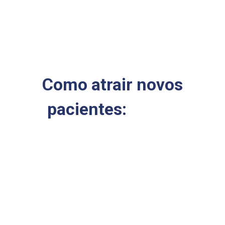
Como atrair novos
pacientes:
o guia
definitivo para
consultórios médicos
Quer desvendar os segredos para atrair novos
pacientes e impulsionar o crescimento do seu
consultório médico? Este guia é para você!